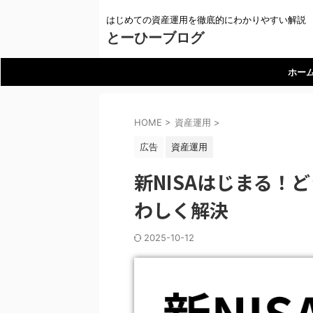
はじめての資産運用を徹底的にわかりやすい解説
とーひーブログ
ホー
HOME
>
資産運用
>
広告
資産運用
新NISAはじまる！
わしく解決
2025-10-12