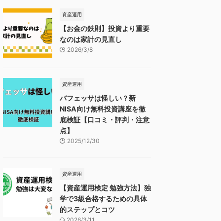
資産運用
【お金の鉄則】投資より重要
なのは家計の見直し
2026/3/8
資産運用
バフェッサは怪しい？新
NISA向け無料投資講座を徹
底検証【口コミ・評判・注意
点】
2025/12/30
資産運用
【資産運用検定 勉強方法】独
学で3級合格するための具体
的ステップとコツ
2026/3/11