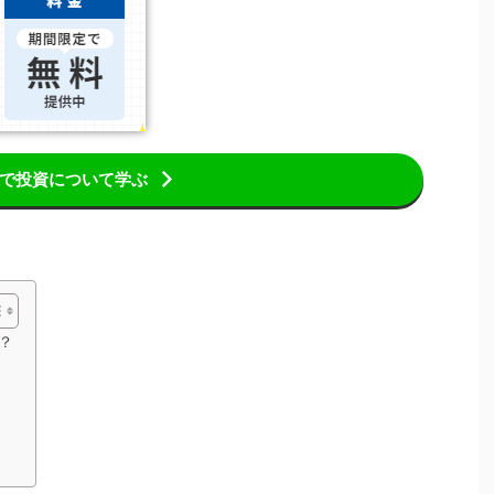
で投資について学ぶ
？
？