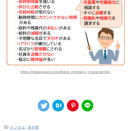
https://hataraquest.com/black-company-characteristic
-
メンタル
,
未分類